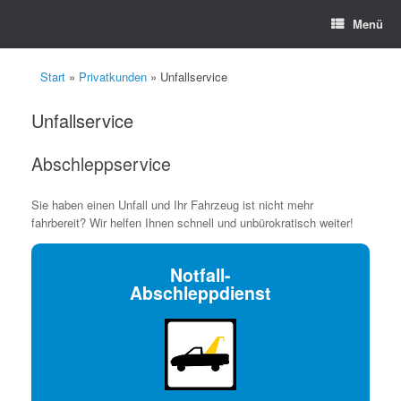
Zum
Menü
Inhalt
springen
Start
»
Privatkunden
»
Unfallservice
Unfallservice
Abschleppservice
Sie haben einen Unfall und Ihr Fahrzeug ist nicht mehr
fahrbereit? Wir helfen Ihnen schnell und unbürokratisch weiter!
Notfall-
Abschleppdienst